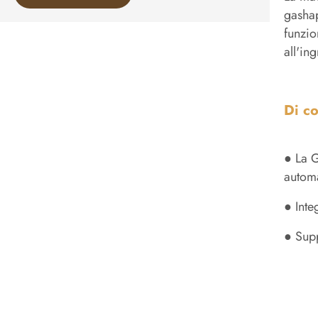
gashap
funzio
all'in
Di co
● La G
automa
● Inte
● Supp