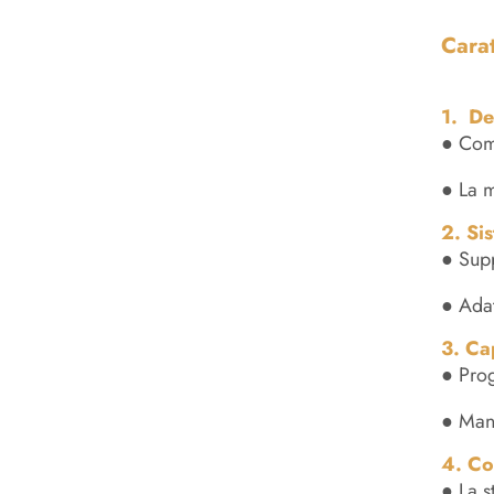
Carat
1. De
● Comb
● La m
2. Si
● Supp
● Adat
3. Ca
● Prog
● Mant
4. Co
● La s