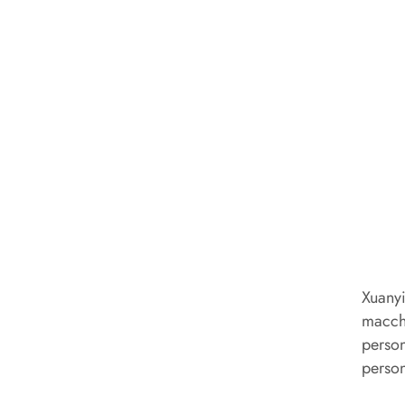
Xuanyi
macchi
person
person