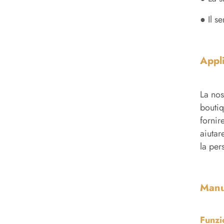
● Il s
Appl
La nos
boutiq
fornir
aiutar
la per
Manu
Funzi