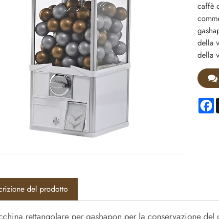
caffè 
commer
gashap
della 
della 
F
rizione del prodotto
china rettangolare per gashapon per la conservazione del ca