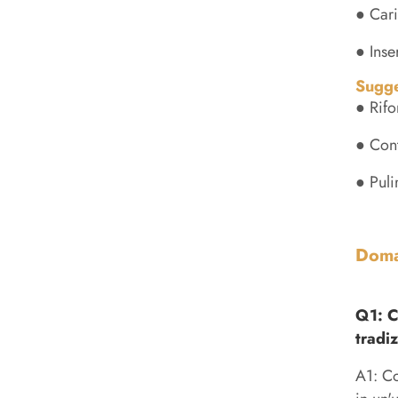
● Cari
● Inse
Sugge
● Rifo
● Cont
● Puli
Doma
Q1: C
tradi
A1: Co