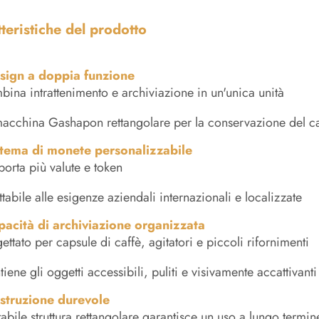
teristiche del prodotto
sign a doppia funzione
ina intrattenimento e archiviazione in un'unica unità
acchina Gashapon rettangolare per la conservazione del ca
stema di monete personalizzabile
orta più valute e token
tabile alle esigenze aziendali internazionali e localizzate
pacità di archiviazione organizzata
ettato per capsule di caffè, agitatori e piccoli rifornimenti
iene gli oggetti accessibili, puliti e visivamente accattivanti
struzione durevole
tabile struttura rettangolare garantisce un uso a lungo termin