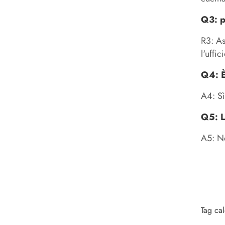
Q3: p
R3: As
l'uffic
Q4: È
A4: Sì
Q5: L
A5: No
Tag ca