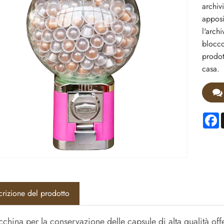
archiv
apposi
l'arch
blocco
prodot
casa.
F
rizione del prodotto
china per la conservazione delle capsule di alta qualità offe