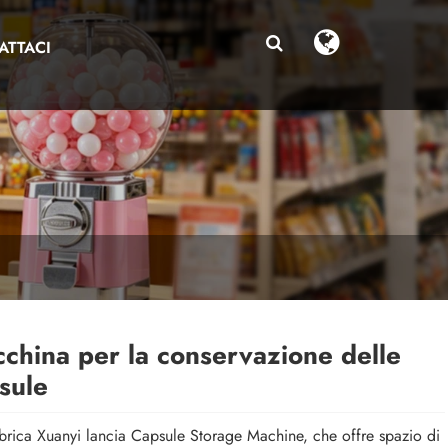
ATTACI
china per la conservazione delle
sule
brica Xuanyi lancia Capsule Storage Machine, che offre spazio di