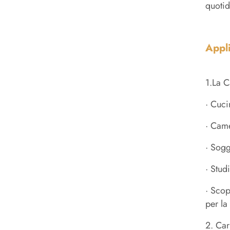
quoti
Appl
1.La C
· Cuci
· Came
· Sogg
· Stud
· Scop
per la
2. Car