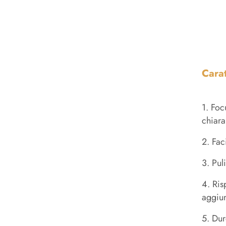
Carat
1. Foc
chiara
2. Fac
3. Pul
4. Ris
aggiun
5. Dur