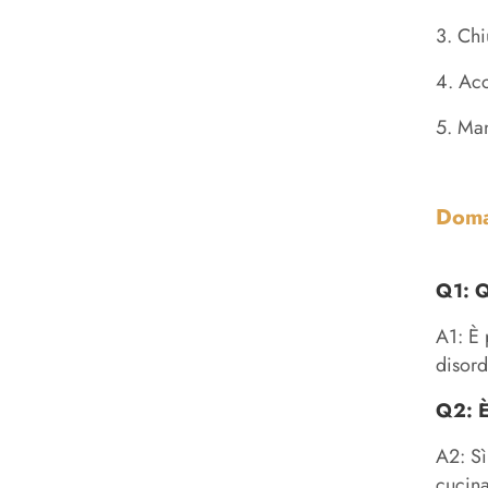
3. Chi
4. Acc
5. Man
Doma
Q1: Q
A1: È 
disord
Q2: È
A2: Sì
cucina