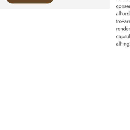
conser
all'or
trovar
renden
capsul
all'in